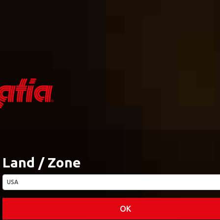
Land / Zone
OK