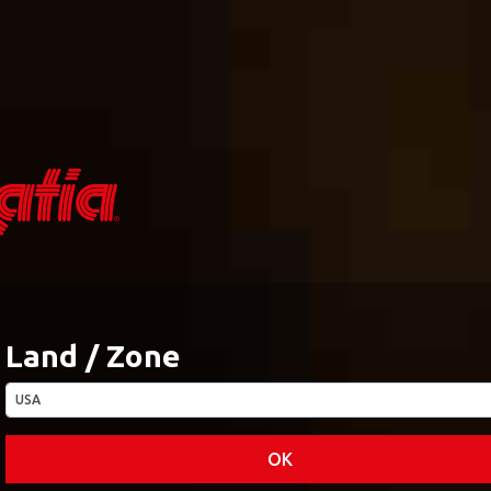
Land / Zone
OK