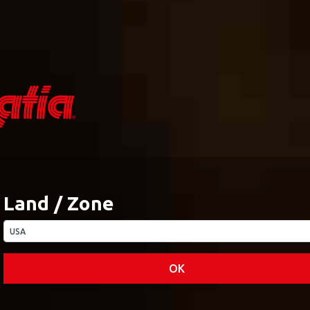
Land / Zone
OK