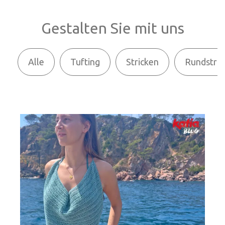
Gestalten Sie mit uns
Alle
Tufting
Stricken
Rundstric