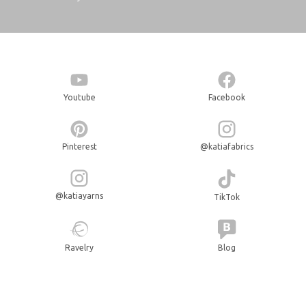
Youtube
Facebook
Pinterest
@katiafabrics
@katiayarns
TikTok
Ravelry
Blog