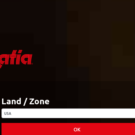
Land / Zone
OK