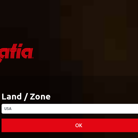
Land / Zone
OK