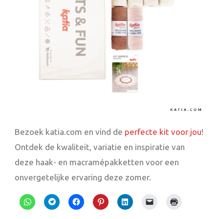
Bezoek katia.com en vind de
perfecte kit voor jou
!
Ontdek de kwaliteit, variatie en inspiratie van
deze haak- en macramépakketten voor een
onvergetelijke ervaring deze zomer.
Klik
Klik
Klik
Klik
Klik
Klik
Klik
om
om
om
om
om
om
om
te
te
te
op
op
dit
af