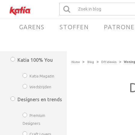
GARENS
STOFFEN
PATRONE
Katia 100% You
>
>
>
Home
Blog
DIY ideeën
Wonin
Katia Magazin
D
Wedstrijden
Designers en trends
Premium
Designers
Craft Lovers