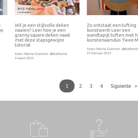
Wil je een stijlvolle deken
Zo ontstaat een tufting
5
naaien? Leer hoe je een
kunstwerk! Leer een
et
granny square deken naait
wandtapijt tuften met h
met deze stapsgewijze
kunstenaarsduo Twee M
tutorial
Autor:
Marisa Guerrero · @kraftcroc
21 februari 2023
Autor:
Marisa Guerrero · @kraftcroch
3 maart 2023
1
2
3
4
Siguiente >