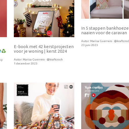
In 5 stappen bankhoez
naaien voor de caravan
Autor:
Marisa Guerrero · @kraftcroc
23 juni 2023
E-book met 42 kerstprojecten
voor je woning | kerst 2024
Autor:
Marisa Guerrero · @kraftcroch
iy
1 december 2023