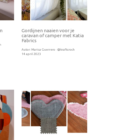
en
Gordijnen naaien voor je
caravan of camper met Katia
Fabrics
h
Autor:
Marisa Guerrero · @kraftcroch
14 april 2023