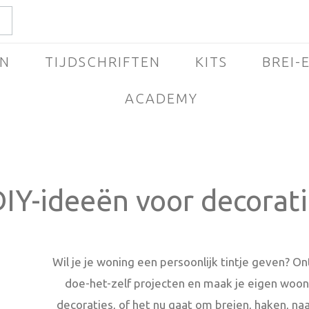
N
TIJDSCHRIFTEN
KITS
BREI-
ACADEMY
g
IY-ideeën voor decorat
Wil je je woning een persoonlijk tintje geven? O
doe-het-zelf projecten en maak je eigen woon
decoraties, of het nu gaat om breien, haken, n