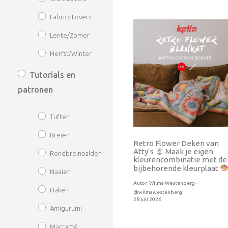
Fabrics Lovers
Lente/Zomer
Herfst/Winter
Tutorials en
patronen
Tuften
Breien
Retro Flower Deken van
Atty’s
Maak je eigen
Rondbreinaalden
kleurencombinatie met de
bijbehorende kleurplaat
Naaien
Autor:
Wilma Westenberg ·
Haken
@wilmawestenberg
28 juli 2026
Amigurumi
Macramé