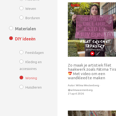
Weven
Borduren
Materialen
DIY ideeën
Feestdagen
Kleding en
Zo maak je artistiek filet
accessoires
haakwerk zoals Fátima Tir
Met video om een
wandkleed te maken
Woning
Autor:
Wilma Westenberg ·
Huisdieren
@wilmawestenberg
21 april 2026