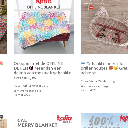
Ontspan met de OFFLINE
Gehaakte beer + kat
DEKEN
Meer dan een
brillenhouder
Grat
deken van mozaïek gehaakte
patroon
vierkantjes
Autor:
Wilma Westenberg ·
Autor:
Wilma Westenberg ·
@wilmawestenberg
2 april 2025
@wilmawestenberg
13 mei 2025