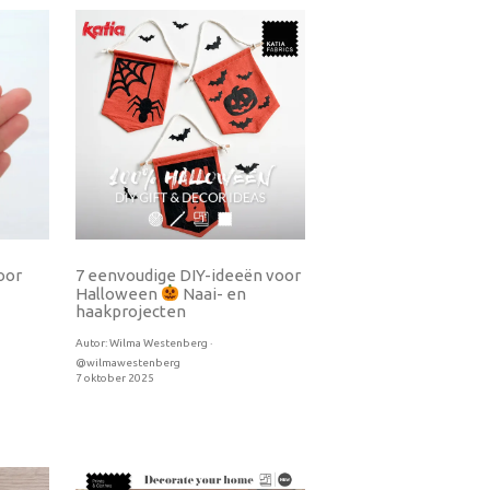
oor
7 eenvoudige DIY-ideeën voor
Halloween
Naai- en
haakprojecten
Autor:
Wilma Westenberg ·
@wilmawestenberg
7 oktober 2025