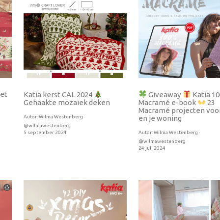
met
Katia kerst CAL 2024
Giveaway
Katia 1
Gehaakte mozaïek deken
Macramé e-book
23
Macramé projecten voor
Autor:
Wilma Westenberg ·
en je woning
@wilmawestenberg
5 september 2024
Autor:
Wilma Westenberg ·
@wilmawestenberg
24 juli 2024