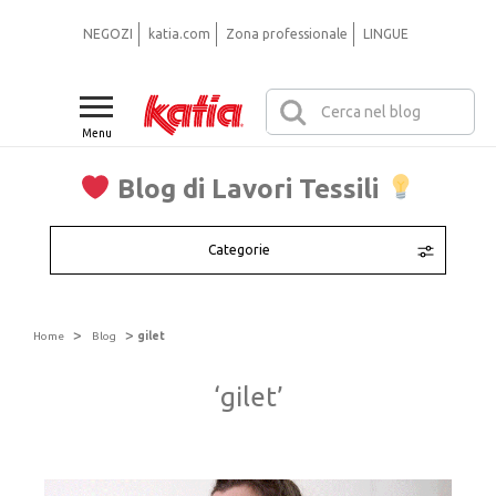
NEGOZI
katia.com
Zona professionale
LINGUE
Menu
Blog di Lavori Tessili
Categorie
>
>
Home
Blog
gilet
‘gilet’