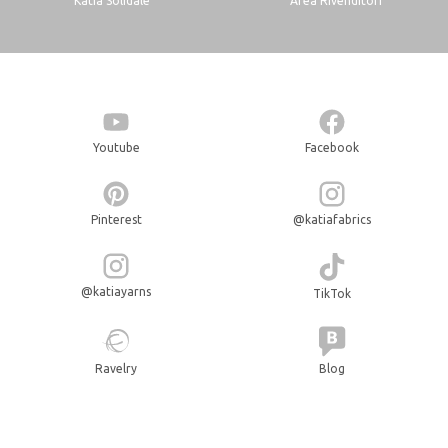
Katia Solidale
Area Rivenditori
Youtube
Facebook
Pinterest
@katiafabrics
@katiayarns
TikTok
Ravelry
Blog