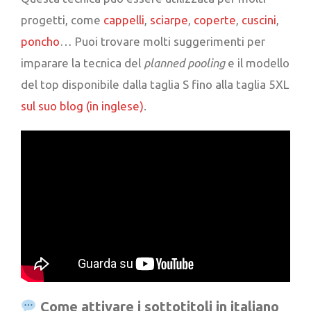
progetti, come
cappelli
,
sciarpe
,
coperte
,
cuscini
,
poncho
… Puoi trovare molti suggerimenti per
imparare la tecnica del
planned pooling
e il modello
del top disponibile dalla taglia S fino alla taglia 5XL
sul suo blog (in inglese)
.
Come attivare i sottotitoli in italiano