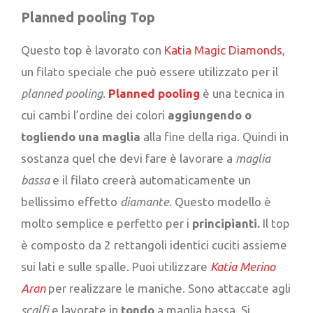
Planned pooling Top
Questo top è lavorato con
Katia Magic Diamonds
,
un filato speciale che può essere utilizzato per il
planned pooling
.
Planned pooling
è una tecnica in
cui cambi l’ordine dei colori
aggiungendo o
togliendo una maglia
alla fine della riga. Quindi in
sostanza quel che devi fare è lavorare a
maglia
bassa
e il filato creerà automaticamente un
bellissimo effetto
diamante.
Questo modello è
molto semplice e perfetto per i
principianti.
Il top
è composto da 2 rettangoli identici cuciti assieme
sui lati e sulle spalle. Puoi utilizzare
Katia Merino
Aran
per realizzare le maniche. Sono attaccate agli
scalfi
e lavorate in
tondo
a maglia bassa. Si,