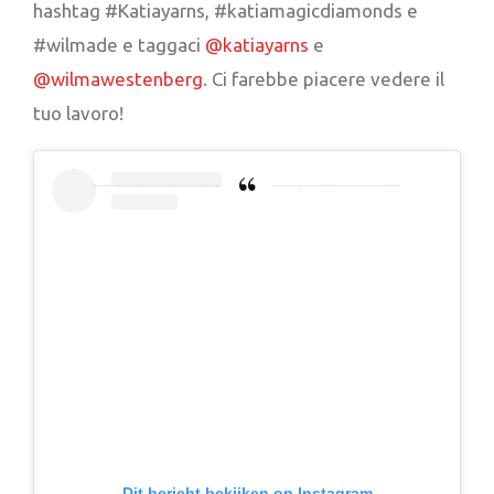
hashtag #Katiayarns, #katiamagicdiamonds e
#wilmade e taggaci
@katiayarns
e
@wilmawestenberg
. Ci farebbe piacere vedere il
tuo lavoro!
Dit bericht bekijken op Instagram