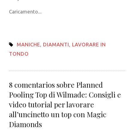
(Si
(Si
(Si
Pinterest
LinkedIn
a
apre
apre
apre
apre
(Si
(Si
un
in
Caricamento...
in
in
in
apre
apre
amico
una
una
una
una
in
in
via
nuova
nuova
nuova
nuova
una
una
e-
finestra)
finestra)
finestra)
finestra)
nuova
nuova
mail
finestra)
finestra)
(Si
apre
MANICHE
,
DIAMANTI
,
LAVORARE IN
in
una
TONDO
nuova
finestra)
8 comentarios sobre
Planned
Pooling Top di Wilmade: Consigli e
video tutorial per lavorare
all’uncinetto un top con Magic
Diamonds