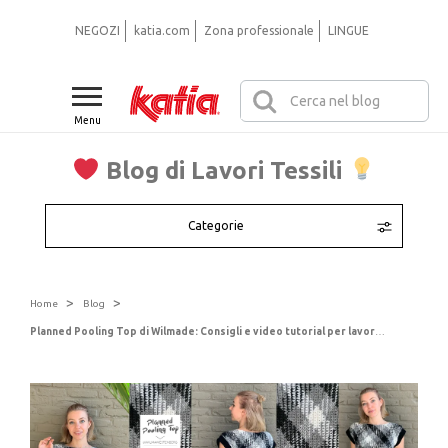
NEGOZI
katia.com
Zona professionale
LINGUE
Menu
Blog di Lavori Tessili
Categorie
>
>
Home
Blog
Planned Pooling Top di Wilmade: Consigli e video tutorial per lavorare all’uncinetto un top con Magic Diamonds