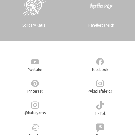
Solidary Katia
Händlerbereich
Youtube
Facebook
Pinterest
@katiafabrics
@katiayarns
TikTok