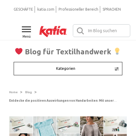
GESCHÄFTE
katia.com
Professioneller Bereich
SPRACHEN
Menü
Blog für Textilhandwerk
Kategorien
>
>
Home
Blog
Entdecke die positiven Auswirkungen von Handarbeiten: Mit unseren 5 neuen Kits für Anfänger lernst du Stricken und Häkeln