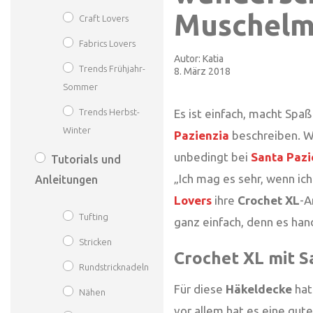
Muschelm
Craft Lovers
Fabrics Lovers
Autor:
Katia
Trends Frühjahr-
8. März 2018
Sommer
Es ist einfach, macht Sp
Trends Herbst-
Winter
Pazienzia
beschreiben. We
unbedingt bei
Santa Pazi
Tutorials und
„Ich mag es sehr, wenn ic
Anleitungen
Lovers
ihre
Crochet XL
-A
Tufting
ganz einfach, denn es han
Stricken
Crochet XL mit S
Rundstricknadeln
Für diese
Häkeldecke
hat
Nähen
vor allem hat es eine gute