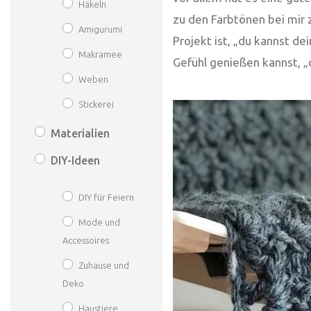
Häkeln
zu den Farbtönen bei mir z
Amigurumi
Projekt ist, „du kannst d
Makramee
Gefühl genießen kannst, „d
Weben
Stickerei
Materialien
DIY-Ideen
DIY für Feiern
Mode und
Accessoires
Zuhause und
Deko
Haustiere