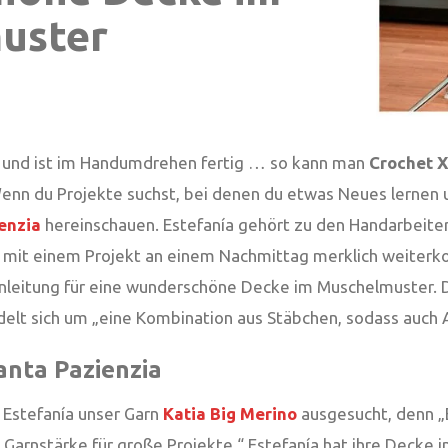
uster
aß und ist im Handumdrehen fertig … so kann man
Crochet 
nn du Projekte suchst, bei denen du etwas Neues lernen u
enzia
hereinschauen. Estefanía gehört zu den Handarbeiter
h mit einem Projekt an einem Nachmittag merklich weiterko
nleitung für eine wunderschöne Decke im Muschelmuster.
delt sich um „eine Kombination aus Stäbchen, sodass auch A
anta Pazienzia
 Estefanía unser Garn
Katia Big Merino
ausgesucht, denn „E
 Garnstärke für große Projekte.“ Estefanía hat ihre Decke 