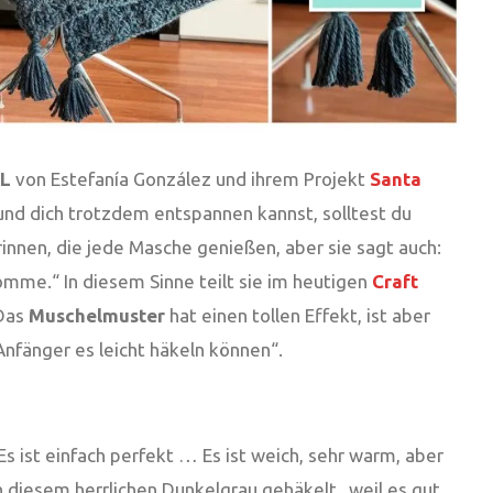
XL
von Estefanía González und ihrem Projekt
Santa
nd dich trotzdem entspannen kannst, solltest du
innen, die jede Masche genießen, aber sie sagt auch:
mme.“ In diesem Sinne teilt sie im heutigen
Craft
 Das
Muschelmuster
hat einen tollen Effekt, ist aber
nfänger es leicht häkeln können“.
s ist einfach perfekt … Es ist weich, sehr warm, aber
in diesem herrlichen Dunkelgrau gehäkelt „weil es gut