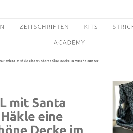
EN
ZEITSCHRIFTEN
KITS
STRIC
ACADEMY
ta Pazienzia: Häkle eine wunderschöne Decke im Muschelmuster
L mit Santa
 Häkle eine
höne Decke im