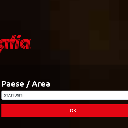
Paese / Area
OK