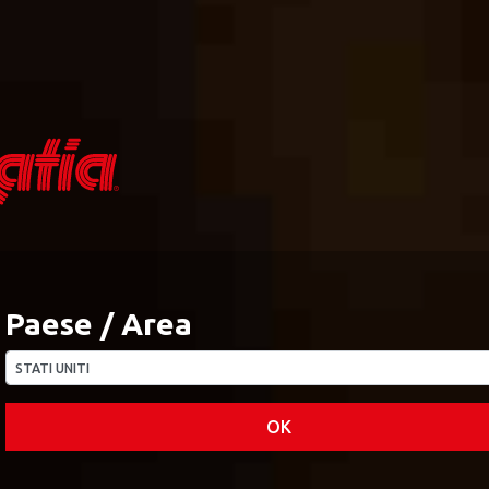
Paese / Area
OK