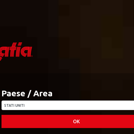
Paese / Area
OK