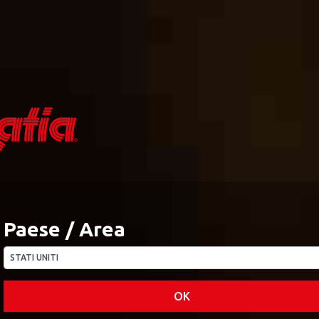
Paese / Area
OK