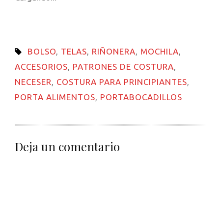
en
en
en
en
en
electrónico
ventana
una
una
una
una
una
a
nueva)
ventana
ventana
ventana
ventana
ventana
un
nueva)
nueva)
nueva)
nueva)
nueva)
amigo
(Se
abre
BOLSO
,
TELAS
,
RIÑONERA
,
MOCHILA
,
en
una
ACCESORIOS
,
PATRONES DE COSTURA
,
ventana
nueva)
NECESER
,
COSTURA PARA PRINCIPIANTES
,
PORTA ALIMENTOS
,
PORTABOCADILLOS
Deja un comentario