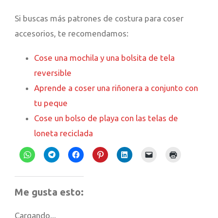
Si buscas más patrones de costura para coser
accesorios, te recomendamos:
Cose una mochila y una bolsita de tela
reversible
Aprende a coser una riñonera a conjunto con
tu peque
Cose un bolso de playa con las telas de
loneta reciclada
Haz
Haz
Haz
Haz
Haz
Haz
Haz
clic
clic
clic
clic
clic
clic
clic
para
para
para
para
para
para
para
compartir
compartir
compartir
compartir
compartir
enviar
imprimir
en
en
en
en
en
un
(Se
Me gusta esto:
WhatsApp
Telegram
Facebook
Pinterest
LinkedIn
enlace
abre
(Se
(Se
(Se
(Se
(Se
por
en
abre
abre
abre
abre
abre
correo
una
Cargando...