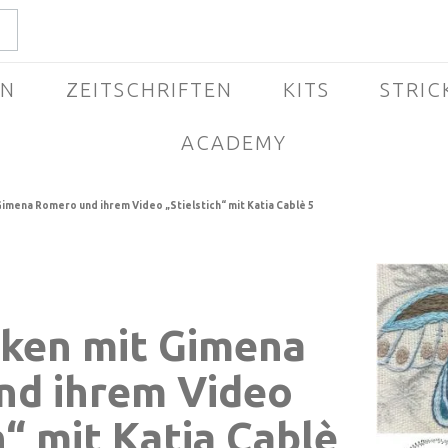
EN
ZEITSCHRIFTEN
KITS
STRIC
ACADEMY
Gimena Romero und ihrem Video „Stielstich“ mit Katia Cablè 5
cken mit Gimena
nd ihrem Video
h“ mit Katia Cablè