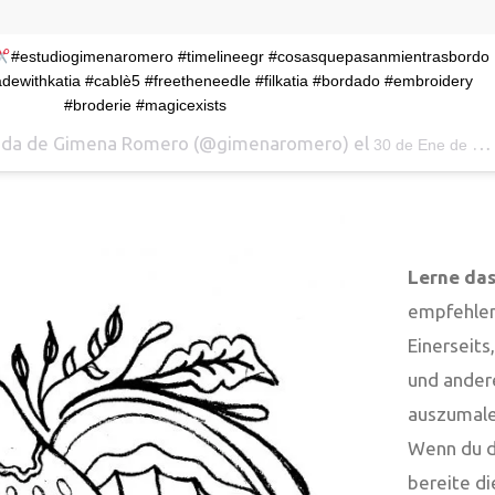
#estudiogimenaromero #timelineegr #cosasquepasanmientrasbordo
dewithkatia #cablè5 #freetheneedle #filkatia #bordado #embroidery
#broderie #magicexists
tida de Gimena Romero (@gimenaromero) el
30 de Ene de 2017 a la(s) 7:49 PST
Lerne das
empfehlen
Einerseits
und ander
auszumale
Wenn du di
bereite di