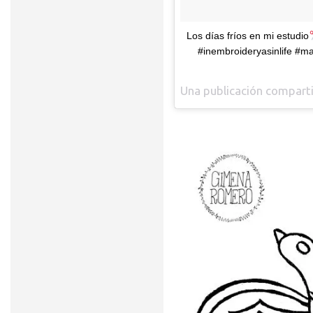
Los días fríos en mi estudio
#inembroideryasinlife #ma
Una publicación compar