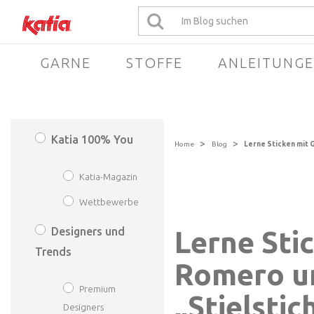
GARNE
STOFFE
ANLEITUNG
Katia 100% You
>
>
Home
Blog
Lerne Sticken mit 
Katia-Magazin
Wettbewerbe
Designers und
Lerne Sti
Trends
Romero u
Premium
„Stielstic
Designers