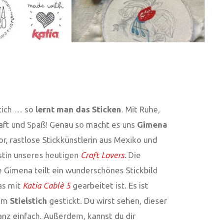
Stich … so
lernt man das Sticken
. Mit Ruhe,
aft und Spaß! Genau so macht es uns
Gimena
r, rastlose Stickkünstlerin aus Mexiko und
stin unseres heutigen
Craft Lovers
. Die
e Gimena teilt ein wunderschönes Stickbild
as mit
Katia Cablè 5
gearbeitet ist. Es ist
 im
Stielstich
gestickt. Du wirst sehen, dieser
ganz einfach. Außerdem, kannst du dir