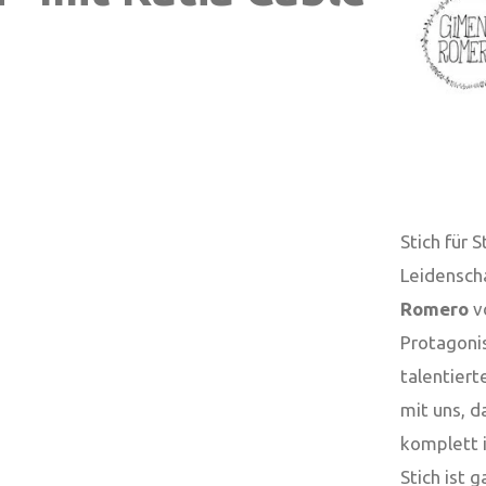
Stich für 
Leidensch
Romero
vo
Protagoni
talentiert
mit uns, d
komplett
Stich ist 