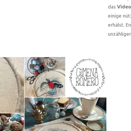
das
Video
einige nü
erhälst. E
unzählige