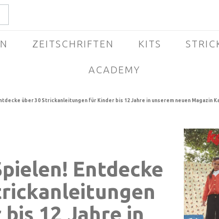
EN
ZEITSCHRIFTEN
KITS
STRIC
ACADEMY
ntdecke über 30 Strickanleitungen für Kinder bis 12 Jahre in unserem neuen Magazin Ka
Spielen! Entdecke
trickanleitungen
 bis 12 Jahre in