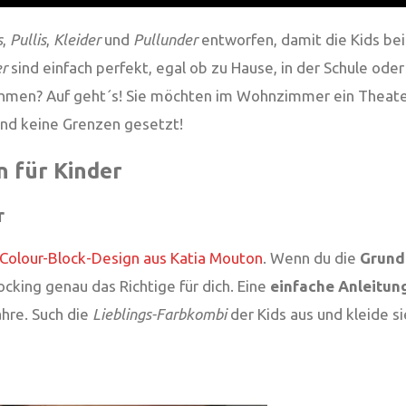
s
,
Pullis
,
Kleider
und
Pullunder
entworfen, damit die Kids be
er
sind einfach perfekt, egal ob zu Hause, in der Schule oder
ehmen? Auf geht´s! Sie möchten im Wohnzimmer ein Theater
sind keine Grenzen gesetzt!
n für Kinder
r
 Colour-Block-Design aus Katia Mouton
. Wenn du die
Grund
ocking genau das Richtige für dich. Eine
einfache Anleitun
ahre. Such die
Lieblings-Farbkombi
der Kids aus und kleide s