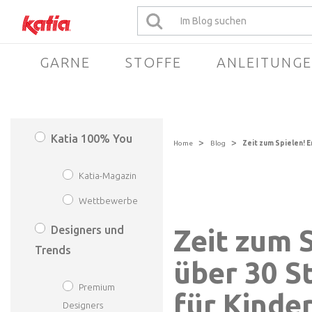
GARNE
STOFFE
ANLEITUNG
Katia 100% You
>
>
Home
Blog
Zeit zum Spielen! E
Katia-Magazin
Wettbewerbe
Designers und
Zeit zum 
Trends
über 30 S
Premium
für Kinder
Designers