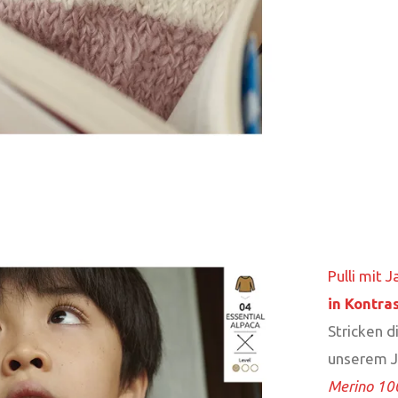
Pulli mit
in Kontra
Stricken 
unserem 
Merino 1