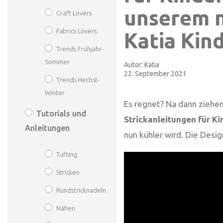
unserem 
Craft Lovers
Fabrics Lovers
Katia Kin
Trends Frühjahr-
Sommer
Autor:
Katia
22. September 2021
Trends Herbst-
Winter
Es regnet? Na dann ziehe
Tutorials und
Strickanleitungen für Ki
Anleitungen
nun kühler wird. Die Desi
Tufting
Stricken
Rundstricknadeln
Nähen