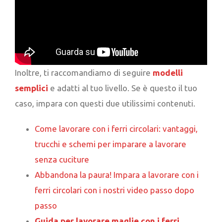
Inoltre, ti raccomandiamo di seguire
modelli
semplici
e adatti al tuo livello. Se è questo il tuo
caso, impara con questi due utilissimi contenuti.
Come lavorare con i ferri circolari: vantaggi,
trucchi e schemi per imparare a lavorare
senza cuciture
Abbandona la paura! Impara a lavorare con i
ferri circolari con i nostri video passo dopo
passo
Guida per lavorare maglie con i ferri