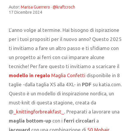
Autor:
Marisa Guerrero · @kraftcroch
17 Dicembre 2024
L’anno volge al termine. Hai bisogno di ispirazione
per i tuoi propositi per il nuovo anno? Questo 2025
ti invitiamo a fare un altro passo e ti sfidiamo con
un progetto ai ferri con cui imparare alcune
tecniche! Per fare questo ti invitiamo a scaricare il
modello in regalo
Maglia Confetti
disponibile in 8
taglie -dalla taglia XS alla 4XL- in
PDF
su katia.com.
Questo è un modello di inspirazione nordica, un
must-knit di questa stagione, creata da
@
_knittingforbreakfast_
. Preparati a lavorare una
maglia bottom-up
con i
ferri circolari
a
jacquard
con una combinazione di
50 Mohair