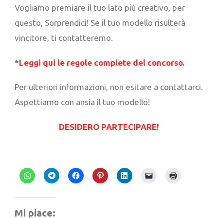
Vogliamo premiare il tuo lato più creativo, per
questo, Sorprendici! Se il tuo modello risulterà
vincitore, ti contatteremo.
*
Leggi qui le regole complete del concorso
.
Per ulteriori informazioni, non esitare a contattarci.
Aspettiamo con ansia il tuo modello!
DESIDERO PARTECIPARE!
Fai
Fai
Fai
Fai
Fai
Fai
Fai
clic
clic
clic
clic
clic
clic
clic
per
per
per
qui
qui
per
qui
condividere
condividere
condividere
per
per
inviare
per
su
su
su
condividere
condividere
un
stampare
Mi piace:
WhatsApp
Telegram
Facebook
su
su
link
(Si