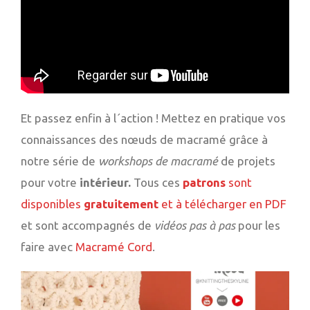
Et passez enfin à l´action ! Mettez en pratique vos
connaissances des nœuds de macramé grâce à
notre série de
workshops de macramé
de projets
pour votre
intérieur.
Tous ces
patrons
sont
disponibles
gratuitement
et à télécharger en PDF
et sont accompagnés de
vidéos pas à pas
pour les
faire avec
Macramé Cord
.