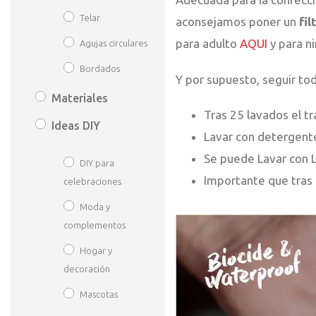
Telar
aconsejamos poner un
fil
para adulto
AQUI
y para n
Agujas circulares
Bordados
Y por supuesto, seguir to
Materiales
Tras 25 lavados el 
Ideas DIY
Lavar con detergent
Se puede Lavar con L
DIY para
Importante que tras 
celebraciones
Moda y
complementos
Hogar y
decoración
Mascotas