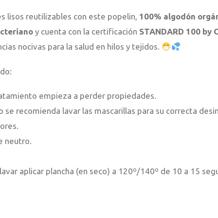
s lisos reutilizables con este popelin,
100% algodón orgá
acteriano
y cuenta con la certificación
STANDARD 100 by 
ncias nocivas para la salud en hilos y tejidos.
do:
tratamiento empieza a perder propiedades.
o se recomienda lavar las mascarillas para su correcta desi
lores.
e neutro.
lavar aplicar plancha (en seco) a 120º/140º de 10 a 15 seg