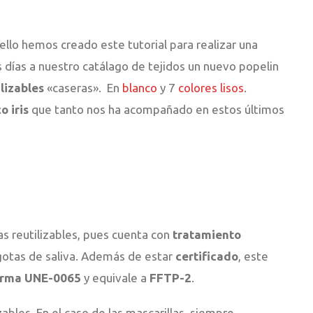
r ello hemos creado este tutorial para realizar una
 días a nuestro catálago de tejidos un nuevo popelin
lizables
«caseras». En
blanco
y 7
colores lisos
.
o iris
que tanto nos ha acompañado en estos últimos
s reutilizables, pues cuenta con
tratamiento
gotas de saliva. Además de estar
certificado
, este
orma UNE-0065
y equivale a
FFTP-2
.
ables. En el caso de las mascarillas, siempre