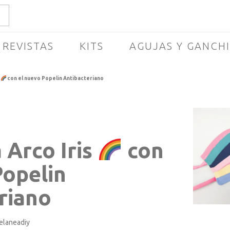
REVISTAS
KITS
AGUJAS Y GANCH
s
con el nuevo Popelin Antibacteriano
 Arco Iris
con
Popelin
riano
celaneadiy