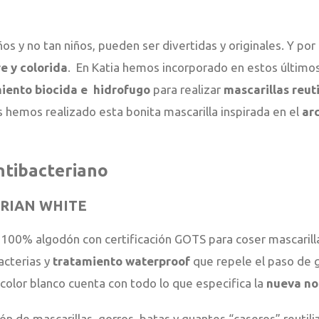
ños y no tan niños, pueden ser divertidas y originales. Y po
e y colorida
. En Katia hemos incorporado en estos últimos
iento biocida e
hidrofugo
para realizar
mascarillas reuti
hemos realizado esta bonita mascarilla inspirada en el
arc
ntibacteriano
RIAN WHITE
a 100% algodón con certificación GOTS para coser mascarilla
acterias y
tratamiento waterproof
que repele el paso de 
color blanco cuenta con todo lo que especifica la
nueva n
n de mascarillas, gorros, batas y guantes “caseros” reutiliz