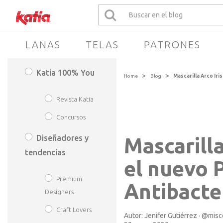
LANAS
TELAS
PATRONES
Katia 100% You
>
>
Home
Blog
Mascarilla Arco Iri
Revista Katia
Concursos
Diseñadores y
Mascarilla
tendencias
el nuevo 
Premium
Antibacte
Designers
Craft Lovers
Autor:
Jenifer Gutiérrez · @mis