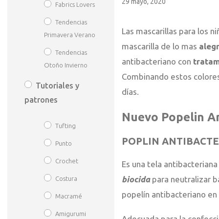
29 mayo, 2020
Fabrics Lovers
Tendencias
Las mascarillas para los ni
Primavera Verano
mascarilla de lo mas
alegr
Tendencias
antibacteriano con
tratam
Otoño Invierno
Combinando estos colores 
Tutoriales y
días.
patrones
Nuevo Popelin A
Tufting
POPLIN ANTIBACTE
Punto
Crochet
Es una tela antibacterian
biocida
para neutralizar b
Costura
popelín antibacteriano en 
Macramé
Amigurumi
Adecuada para la confecció