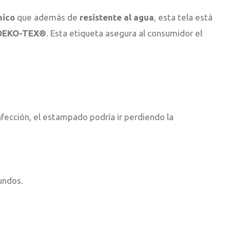
nico
que además de
resistente al agua
, esta tela está
OEKO-TEX®
. Esta etiqueta asegura al consumidor el
nfección, el estampado podría ir perdiendo la
undos.