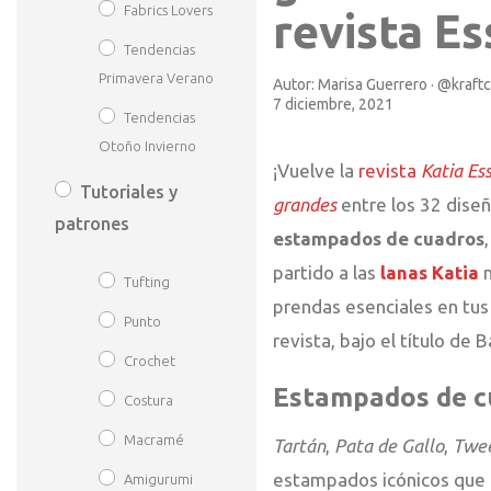
Fabrics Lovers
revista Es
Tendencias
Primavera Verano
Autor:
Marisa Guerrero · @kraft
7 diciembre, 2021
Tendencias
Otoño Invierno
¡Vuelve la
revista
Katia Es
Tutoriales y
grandes
entre los 32 dise
patrones
estampados de cuadros
partido a las
lanas Katia
m
Tufting
prendas esenciales en tu
Punto
revista, bajo el título de 
Crochet
Estampados de c
Costura
Macramé
Tartán
,
Pata de Gallo
,
Twe
estampados icónicos que u
Amigurumi