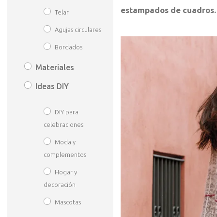
estampados de cuadros.
Telar
Agujas circulares
Bordados
Materiales
Ideas DIY
DIY para
celebraciones
Moda y
complementos
Hogar y
decoración
Mascotas