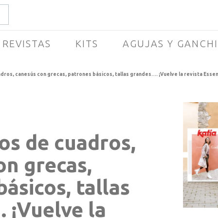
REVISTAS
KITS
AGUJAS Y GANCH
ros, canesús con grecas, patrones básicos, tallas grandes…. ¡Vuelve la revista Essen
s de cuadros,
on grecas,
ásicos, tallas
 ¡Vuelve la