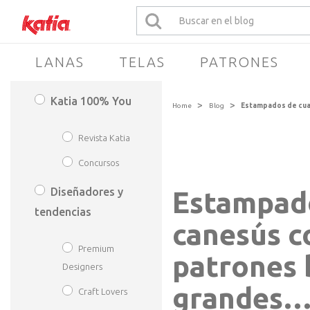
LANAS
TELAS
PATRONES
Katia 100% You
>
>
Home
Blog
Estampados de cuad
Revista Katia
Concursos
Diseñadores y
Estampado
tendencias
canesús c
Premium
patrones b
Designers
grandes….
Craft Lovers