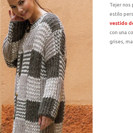
Tejer nos 
estilo per
vestido d
con una c
grises, ma