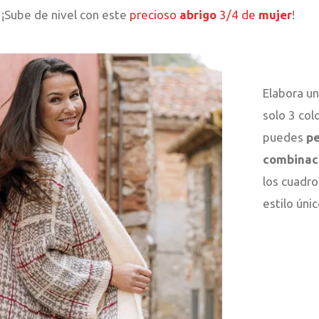
¡Sube de nivel con este
precioso
abrigo
3/4 de
mujer
!
Elabora u
solo 3 col
puedes
pe
combinaci
los cuadro
estilo únic