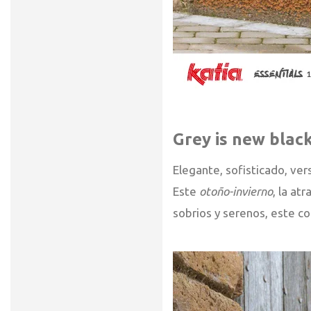
Grey is new blac
Elegante, sofisticado, v
Este
otoño-invierno
, la at
sobrios y serenos, este c