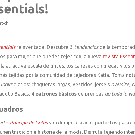
sentials!
croch
sentials
reinventada! Descubre 3
tendencias
de la temporad
ños para mujer que puedes tejer con la nueva
revista Essent
, la atractiva escala de grises, los canesús con grecas y l
ás tejidas por la comunidad de tejedores Katia. Toma not
s
looks
diarios: chaquetas largas, vestidos, jerséis
oversize
, 
Back to Basics
,
4
patrones básicos
de prendas
de toda la vi
uadros
ed
o
Príncipe de Gales
son dibujos clásicos perfectos para c
nen tradición e historia de la moda. Disfruta tejiendo int