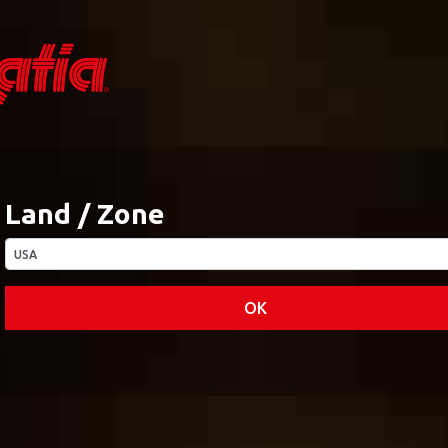
Land / Zone
OK