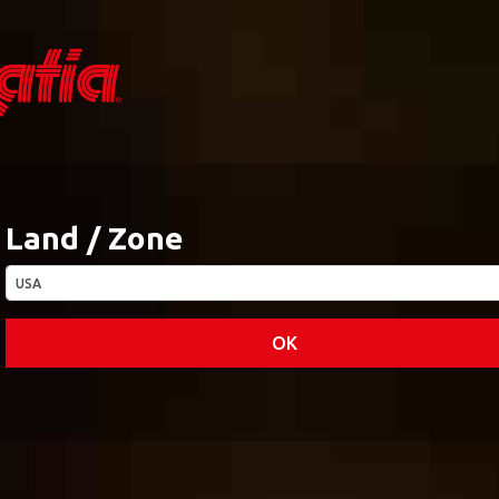
Land / Zone
OK