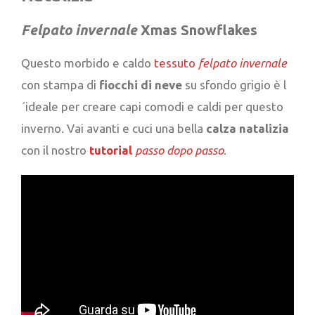
Felpato invernale
Xmas Snowflakes
Questo morbido e caldo
tessuto
felpato invernale
con stampa di
fiocchi di neve
su sfondo grigio è l
´ideale per creare capi comodi e caldi per questo
inverno. Vai avanti e cuci una bella
calza natalizia
con il nostro
tutorial
passo dopo passo
.