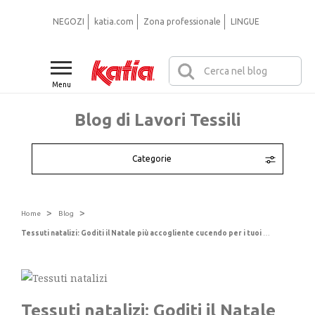
NEGOZI
katia.com
Zona professionale
LINGUE
Menu
Blog di Lavori Tessili
Categorie
>
>
Home
Blog
Tessuti natalizi: Goditi il Natale più accogliente cucendo per i tuoi piccoli e la tua casa
Tessuti natalizi: Goditi il Natale