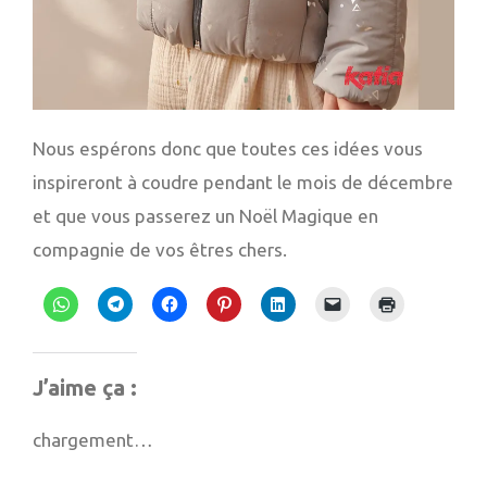
Nous espérons donc que toutes ces idées vous
inspireront à coudre pendant le mois de décembre
et que vous passerez un Noël Magique en
compagnie de vos êtres chers.
Cliquez
Cliquez
Cliquez
Cliquez
Cliquez
Cliquer
Cliquer
pour
pour
pour
pour
pour
pour
pour
partager
partager
partager
partager
partager
envoyer
imprimer(
sur
sur
sur
sur
sur
un
dans
WhatsApp(ouvre
Telegram(ouvre
Facebook(ouvre
Pinterest(ouvre
LinkedIn(ouvre
lien
une
J’aime ça :
dans
dans
dans
dans
dans
par
nouvelle
une
une
une
une
une
e-
fenêtre)
nouvelle
nouvelle
nouvelle
nouvelle
nouvelle
mail
chargement…
fenêtre)
fenêtre)
fenêtre)
fenêtre)
fenêtre)
à
un