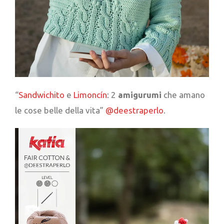
“
Sandwichito
e
Limoncín
: 2
amigurumi
che amano
le cose belle della vita”
@deestraperlo
.