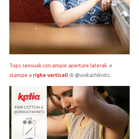
Tops sensuali con ampie aperture laterali
e
stampe a
righe verticali
di @unikathiknits.