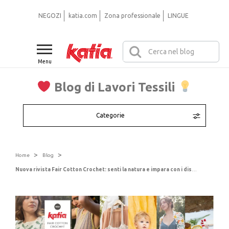
NEGOZI
katia.com
Zona professionale
LINGUE
Menu
Blog di Lavori Tessili
Categorie
>
>
Home
Blog
Nuova rivista Fair Cotton Crochet: senti la natura e impara con i disegni di 11 esperti di uncinetto