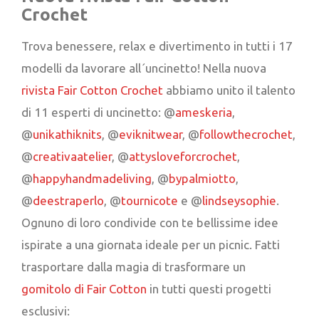
Crochet
Trova benessere, relax e divertimento in tutti i 17
modelli da lavorare all´uncinetto! Nella nuova
rivista Fair Cotton Crochet
abbiamo unito il talento
di 11 esperti di uncinetto: @
ameskeria
,
@
unikathiknits
, @
eviknitwear
, @
followthecrochet
,
@
creativaatelier
, @
attysloveforcrochet
,
@
happyhandmadeliving
, @
bypalmiotto
,
@
deestraperlo
, @
tournicote
e @
lindseysophie
.
Ognuno di loro condivide con te bellissime idee
ispirate a una giornata ideale per un picnic. Fatti
trasportare dalla magia di trasformare un
gomitolo di Fair Cotton
in tutti questi progetti
esclusivi: