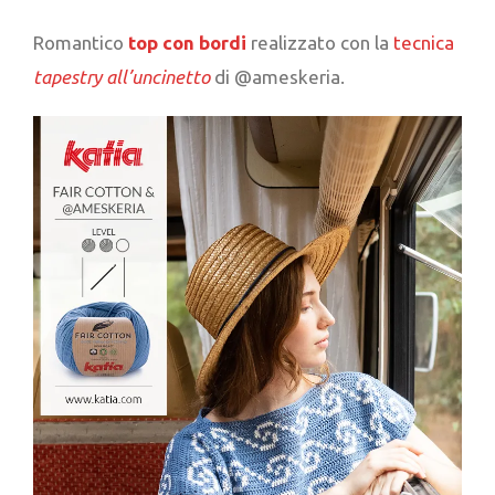
Romantico
top con bordi
realizzato con la
tecnica
tapestry all’uncinetto
di @ameskeria.