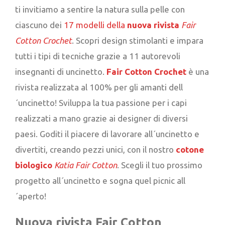
ti invitiamo a sentire la natura sulla pelle con
ciascuno dei
17 modelli della
nuova rivista
Fair
Cotton Crochet
. Scopri design stimolanti e impara
tutti i tipi di tecniche grazie a 11 autorevoli
insegnanti di uncinetto.
Fair Cotton Crochet
è una
rivista realizzata al 100% per gli amanti dell
´uncinetto! Sviluppa la tua passione per i capi
realizzati a mano grazie ai designer di diversi
paesi. Goditi il piacere di lavorare all´uncinetto e
divertiti, creando pezzi unici, con il nostro
cotone
biologico
Katia Fair Cotton
. Scegli il tuo prossimo
progetto all´uncinetto e sogna quel picnic all
´aperto!
Nuova rivista Fair Cotton