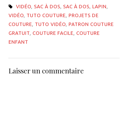
ami(ouvre
VIDÉO
,
SAC À DOS
,
SAC À DOS
,
LAPIN
,
dans
une
VIDÉO
,
TUTO COUTURE
,
PROJETS DE
nouvelle
fenêtre)
COUTURE
,
TUTO VIDÉO
,
PATRON COUTURE
GRATUIT
,
COUTURE FACILE
,
COUTURE
ENFANT
Laisser un commentaire