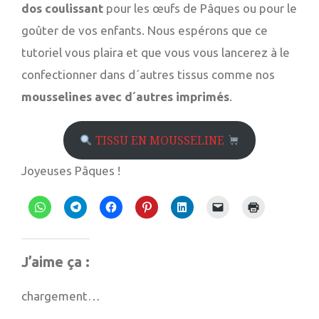
dos coulissant
pour les œufs de Pâques ou pour le
goûter de vos enfants. Nous espérons que ce
tutoriel vous plaira et que vous vous lancerez à le
confectionner dans d´autres tissus comme nos
mousselines avec d´autres imprimés
.
TISSU EN MOUSSELINE
Joyeuses Pâques !
Cliquez
Cliquez
Cliquez
Cliquez
Cliquez
Cliquer
Cliquer
pour
pour
pour
pour
pour
pour
pour
partager
partager
partager
partager
partager
envoyer
imprimer(
sur
sur
sur
sur
sur
un
dans
WhatsApp(ouvre
Telegram(ouvre
Facebook(ouvre
Pinterest(ouvre
LinkedIn(ouvre
lien
une
J’aime ça :
dans
dans
dans
dans
dans
par
nouvelle
une
une
une
une
une
e-
fenêtre)
nouvelle
nouvelle
nouvelle
nouvelle
nouvelle
mail
chargement…
fenêtre)
fenêtre)
fenêtre)
fenêtre)
fenêtre)
à
un