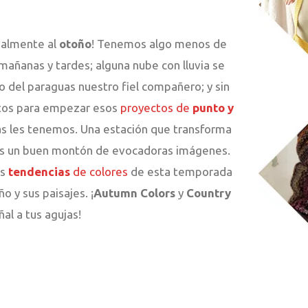
ialmente al
otoño
! Tenemos algo menos de
s mañanas y tardes; alguna nube con lluvia se
o del paraguas nuestro fiel compañero; y sin
ctos para empezar esos
proyectos de
punto
y
s les tenemos. Una estación que transforma
os un buen montón de evocadoras imágenes.
as
tendencias
de colores
de esta temporada
o y sus paisajes. ¡
Autumn
Colors
y
Country
al a tus agujas!