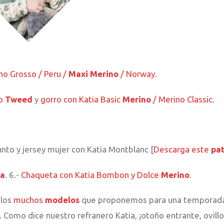
no Grosso / Peru /
Maxi Merino
/ Norway
.
o
Tweed
y
gorro con Katia Basic
Merino
/ Merino Classic
.
unto y jersey mujer con Katia Montblanc [
Desca
rga
este
pat
ca
. 6.-
Chaqueta con Katia Bombon y Dolce
Merino
.
 los
muchos
modelos
que proponemos para una temporada co
. Como dice nuestro refranero Katia, ¡otoño entrante, ovill