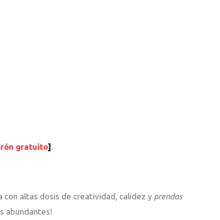
rón
gratuito
]
.
n altas dosis de creatividad, calidez y
prendas
os abundantes!