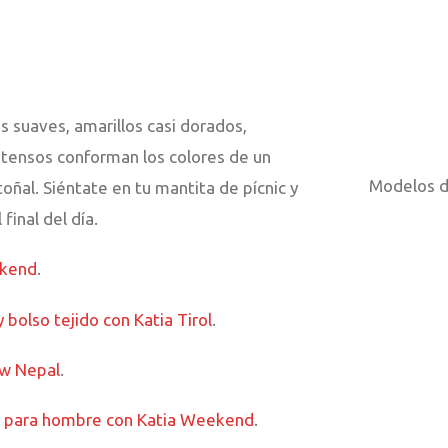
 suaves, amarillos casi dorados,
tensos conforman los colores de un
Modelos d
ñal. Siéntate en tu mantita de pícnic y
final del día.
ekend
.
y bolso tejido con Katia Tirol
.
ew Nepal
.
lo para hombre con Katia Weekend
.