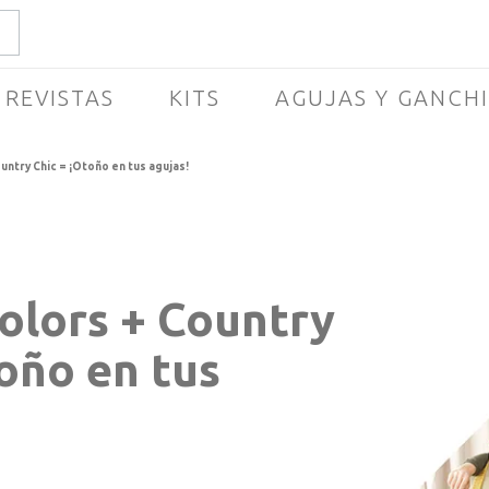
REVISTAS
KITS
AGUJAS Y GANCH
ntry Chic = ¡Otoño en tus agujas!
lors + Country
toño en tus