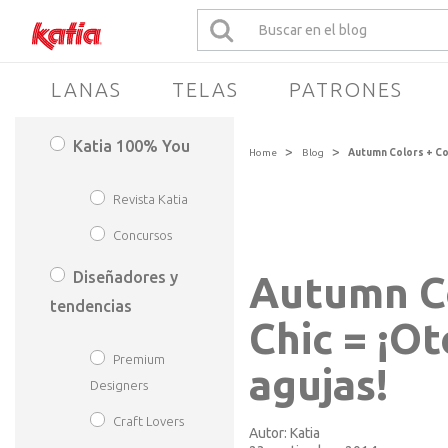
LANAS
TELAS
PATRONES
Katia 100% You
>
>
Home
Blog
Autumn Colors + Cou
Revista Katia
Concursos
Diseñadores y
Autumn Co
tendencias
Chic = ¡O
Premium
agujas!
Designers
Craft Lovers
Autor:
Katia