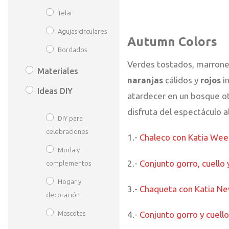
Telar
Agujas circulares
Autumn Colors
Bordados
Verdes tostados, marrones
Materiales
naranjas
cálidos y
rojos
in
Ideas DIY
atardecer en un bosque oto
disfruta del espectáculo al 
DIY para
celebraciones
1.-
Chaleco con Katia We
Moda y
2.-
Conjunto gorro, cuello 
complementos
Hogar y
3.-
Chaqueta con Katia N
decoración
4.-
Conjunto gorro y cuel
Mascotas