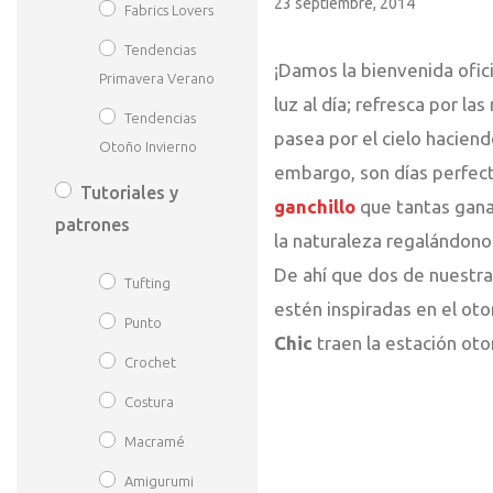
23 septiembre, 2014
Fabrics Lovers
Tendencias
¡Damos la bienvenida ofic
Primavera Verano
luz al día; refresca por la
Tendencias
pasea por el cielo haciend
Otoño Invierno
embargo, son días perfe
Tutoriales y
ganchillo
que tantas gana
patrones
la naturaleza regalándon
De ahí que dos de nuestr
Tufting
estén inspiradas en el otoñ
Punto
Chic
traen la estación otoñ
Crochet
Costura
Macramé
Amigurumi