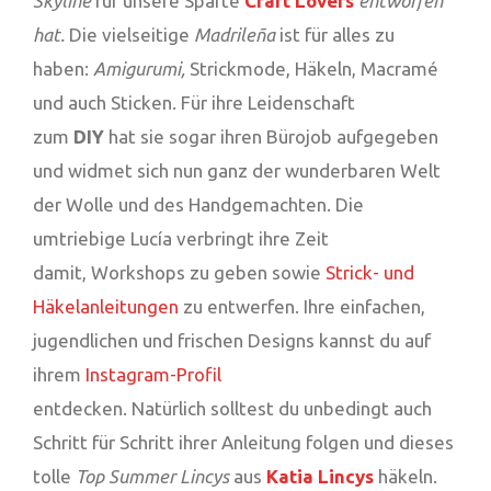
Skyline
für unsere Sparte
Craft Lovers
entworfen
hat.
Die vielseitige
Madrileña
ist für alles zu
haben:
Amigurumi
,
Strickmode, Häkeln, Macramé
und auch Sticken. Für ihre Leidenschaft
zum
DIY
hat sie sogar ihren Bürojob aufgegeben
und widmet sich nun ganz der wunderbaren Welt
der Wolle und des Handgemachten. Die
umtriebige Lucía verbringt ihre Zeit
damit, Workshops zu geben sowie
Strick- und
Häkelanleitungen
zu entwerfen. Ihre einfachen,
jugendlichen und frischen Designs kannst du auf
ihrem
Instagram-Profil
entdecken. Natürlich solltest du unbedingt auch
Schritt für Schritt ihrer Anleitung folgen und dieses
tolle
Top Summer Lincys
aus
Katia Lincys
häkeln.