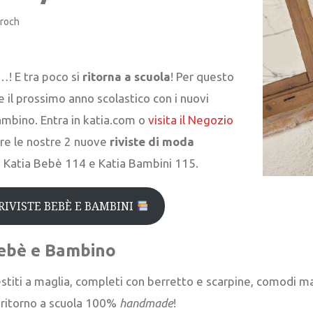
croch
…! E tra poco si
ritorna a scuola
! Per questo
 il prossimo anno scolastico con i nuovi
mbino. Entra in katia.com o
visita il Negozio
are le nostre 2 nuove
riviste di moda
 Katia Bebè 114 e Katia Bambini 115.
RIVISTE BEBÈ E BAMBINI
 Bebè e Bambino
stiti a maglia, completi con berretto e scarpine, comodi magl
n ritorno a scuola 100%
handmade
!