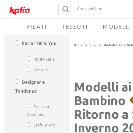
FILATI
TESSUTI
MODELLI
Katia 100% You
>
>
Home
Blog
Modelli ai ferri B
Rivista Katia
Concorsi
Designer e
Modelli ai
Tendenze
Bambino
Premium
Ritorno a
Designers
Inverno 2
Craft Lovers