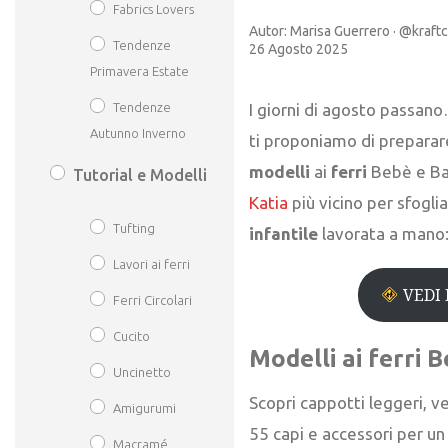
Fabrics Lovers
Autor:
Marisa Guerrero · @kraft
Tendenze
26 Agosto 2025
Primavera Estate
I giorni di agosto passano
Tendenze
Autunno Inverno
ti proponiamo di preparare
modelli
ai
ferri
Bebè e Ba
Tutorial e Modelli
Katia
più vicino per sfogli
Tufting
infantile
lavorata a mano:
Lavori ai ferri
VEDI 
Ferri Circolari
Cucito
Modelli ai ferri
Uncinetto
Scopri cappotti leggeri, ve
Amigurumi
55 capi e accessori per u
Macramé