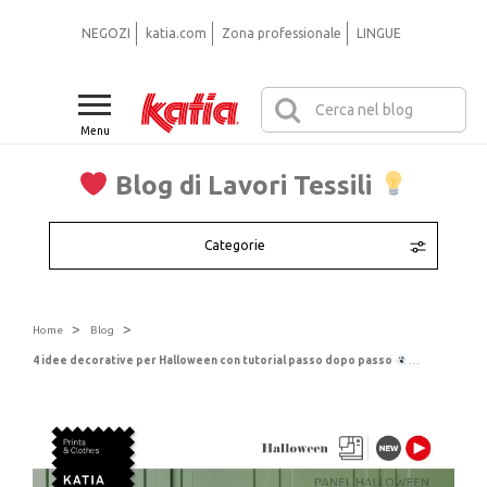
NEGOZI
katia.com
Zona professionale
LINGUE
Menu
Blog di Lavori Tessili
Categorie
>
>
Home
Blog
4 idee decorative per Halloween con tutorial passo dopo passo
Decora la tua casa per la notte più terrificante