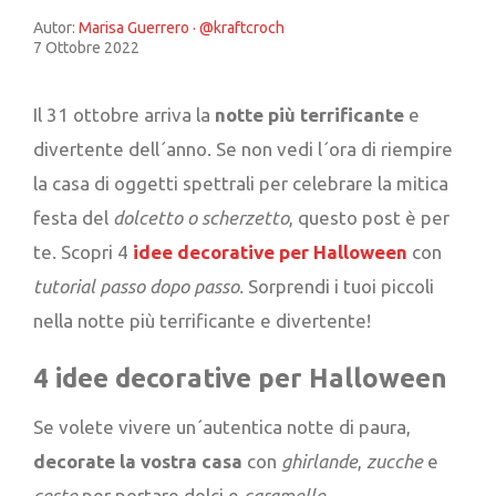
Autor:
Marisa Guerrero · @kraftcroch
7 Ottobre 2022
Il 31 ottobre arriva la
notte più terrificante
e
divertente dell´anno. Se non vedi l´ora di riempire
la casa di oggetti spettrali per celebrare la mitica
festa del
dolcetto o scherzetto
, questo post è per
te. Scopri 4
idee decorative per Halloween
con
tutorial passo dopo passo.
Sorprendi i tuoi piccoli
nella notte più terrificante e divertente!
4 idee decorative per Halloween
Se volete vivere un´autentica notte di paura,
decorate la vostra casa
con
ghirlande
,
zucche
e
ceste
per portare dolci e
caramelle
.