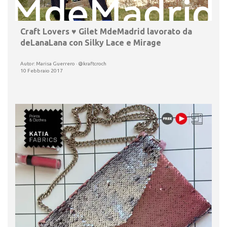
Craft Lovers ♥ Gilet MdeMadrid lavorato da
deLanaLana con Silky Lace e Mirage
Autor: Marisa Guerrero · @kraftcroch
10 Febbraio 2017