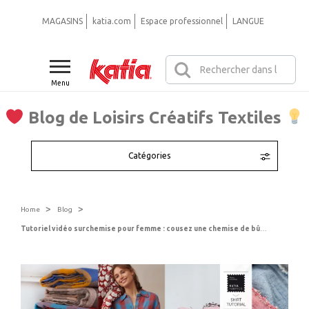
MAGASINS
katia.com
Espace professionnel
LANGUE
Menu
Blog de Loisirs Créatifs Textiles
Catégories
>
>
Home
Blog
Tutoriel vidéo surchemise pour femme : cousez une chemise de bûcheron, très à la mode cet automne.