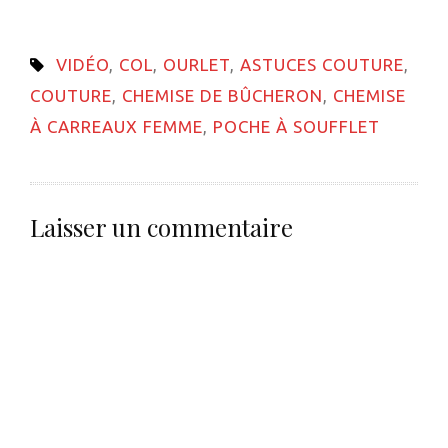
dans
une
nouvelle
VIDÉO
,
COL
,
OURLET
,
ASTUCES COUTURE
,
fenêtre)
COUTURE
,
CHEMISE DE BÛCHERON
,
CHEMISE
À CARREAUX FEMME
,
POCHE À SOUFFLET
Laisser un commentaire