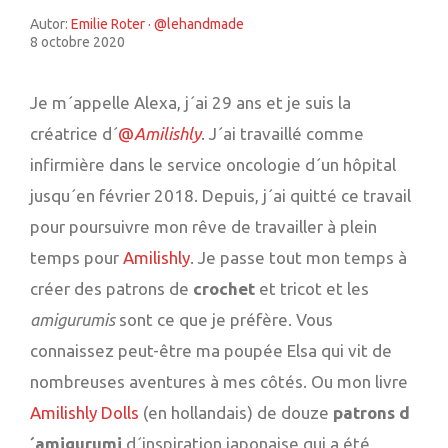
Autor:
Emilie Roter · @lehandmade
8 octobre 2020
Je m´appelle Alexa, j´ai 29 ans et je suis la
créatrice d´
@
Amilishly
. J´ai travaillé comme
infirmière dans le service oncologie d´un hôpital
jusqu´en février 2018. Depuis, j´ai quitté ce travail
pour poursuivre mon rêve de travailler à plein
temps pour
Amilishly
. Je passe tout mon temps à
créer des patrons de
crochet
et tricot et les
amigurumis
sont ce que je préfère. Vous
connaissez peut-être ma poupée Elsa qui vit de
nombreuses aventures à mes côtés. Ou mon livre
Amilishly Dolls
(en hollandais) de douze
patrons d
´amigurumi
d´inspiration japonaise qui a été