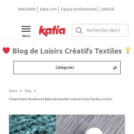
MAGASINS
katia.com
Espace professionnel
LANGUE
Menu
Blog de Loisirs Créatifs Textiles
Catégories
>
>
Home
Blog
Couverture doudou en laine au toucher velours très facile a crocheter grâce au patron de Amilishly