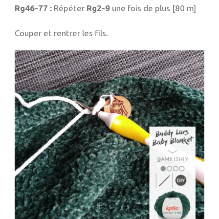
Rg46-77 :
Répéter
Rg2-9
une fois de plus [80 m]
Couper et rentrer les fils.