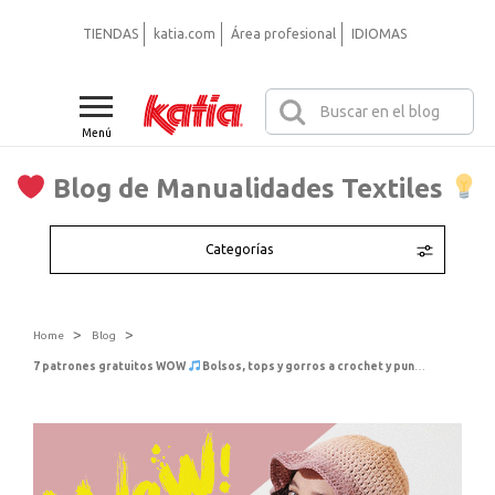
TIENDAS
katia.com
Área profesional
IDIOMAS
Menú
Blog de Manualidades Textiles
Categorías
>
>
Home
Blog
7 patrones gratuitos WOW
Bolsos, tops y gorros a crochet y punto para Looks Festivaleros