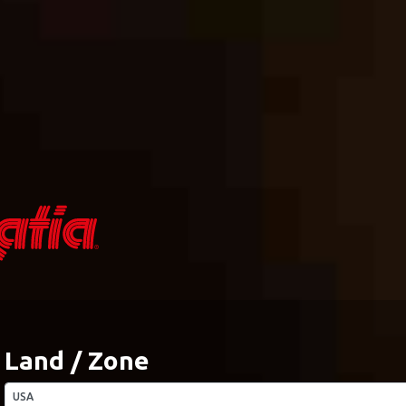
Land / Zone