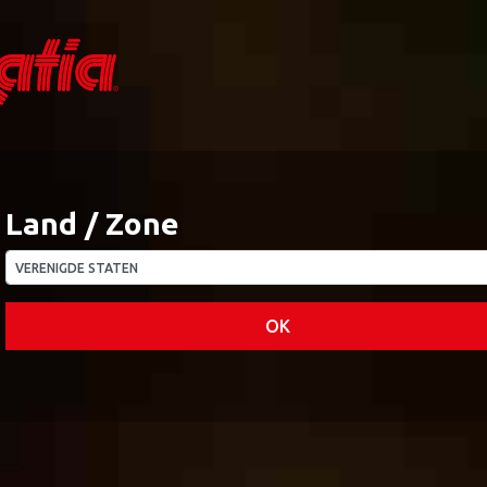
Land / Zone
OK