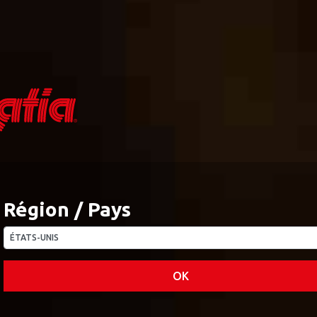
Région / Pays
OK